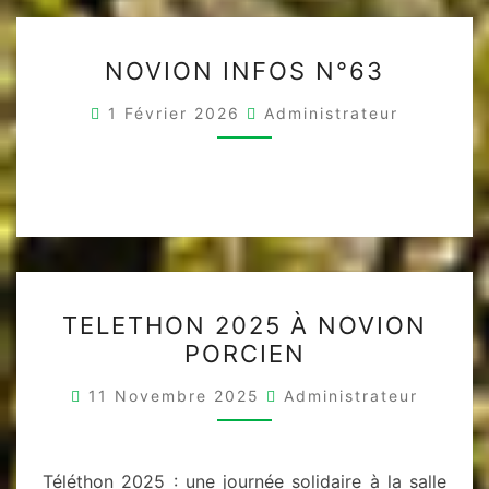
NOVION
NOVION INFOS N°63
INFOS
N°63
1 Février 2026
Administrateur
TELETHON
TELETHON 2025 À NOVION
2025
PORCIEN
À
NOVION
11 Novembre 2025
Administrateur
PORCIEN
Téléthon 2025 : une journée solidaire à la salle