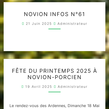
NOVION
NOVION INFOS N°61
INFOS
N°61
21 Juin 2025
Administrateur
FÊTE
FÊTE DU PRINTEMPS 2025 À
DU
NOVION-PORCIEN
PRINTEMPS
2025
19 Avril 2025
Administrateur
À
NOVION-
PORCIEN
Le rendez-vous des Ardennes, Dimanche 18 Mai