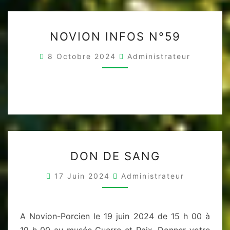
NOVION
NOVION INFOS N°59
INFOS
N°59
8 Octobre 2024
Administrateur
DON
DON DE SANG
DE
SANG
17 Juin 2024
Administrateur
A Novion-Porcien le 19 juin 2024 de 15 h 00 à
19 h 00 au musée Guerre et Paix. Donner votre