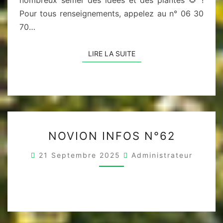
Pour tous renseignements, appelez au n° 06 30
70…
LIRE LA SUITE
LIRE LA SUITE
NOVION
NOVION INFOS N°62
INFOS
N°62
21 Septembre 2025
Administrateur