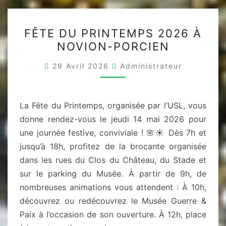
FÊTE
FÊTE DU PRINTEMPS 2026 À
DU
NOVION-PORCIEN
PRINTEMPS
2026
29 Avril 2026
Administrateur
À
NOVION-
PORCIEN
La Fête du Printemps, organisée par l’USL, vous
donne rendez-vous le jeudi 14 mai 2026 pour
une journée festive, conviviale ! 🌸☀️ Dès 7h et
jusqu’à 18h, profitez de la brocante organisée
dans les rues du Clos du Château, du Stade et
sur le parking du Musée. À partir de 9h, de
nombreuses animations vous attendent : À 10h,
découvrez ou redécouvrez le Musée Guerre &
Paix à l’occasion de son ouverture. À 12h, place