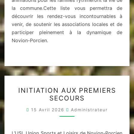
animations pour les familles rythmeront la vie de
la commune.Cette liste vous permettra de
découvrir les rendez-vous incontournables à
venir, de soutenir les associations locales et de
participer pleinement à la dynamique de
Novion-Porcien.
INITIATION
INITIATION AUX PREMIERS
AUX
SECOURS
PREMIERS
SECOURS
15 Avril 2026
Administrateur
L’USL Union Sports et Loisirs de Novion-Porcien