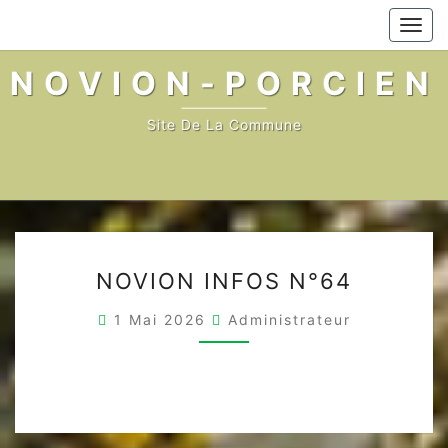
Skip
Togg
to
navi
content
NOVION-PORCIEN
Site De La Commune
NOVION
NOVION INFOS N°64
INFOS
N°64
1 Mai 2026
Administrateur