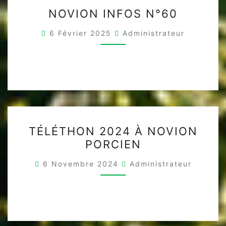
NOVION
NOVION INFOS N°60
INFOS
N°60
6 Février 2025
Administrateur
TÉLÉTHON
TÉLÉTHON 2024 À NOVION
2024
PORCIEN
À
NOVION
6 Novembre 2024
Administrateur
PORCIEN