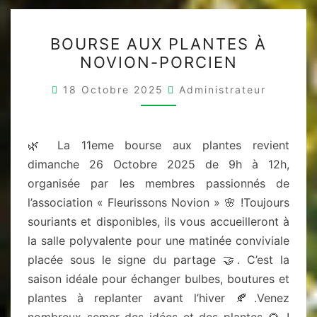
BOURSE
BOURSE AUX PLANTES À
AUX
NOVION-PORCIEN
PLANTES
À
18 Octobre 2025
Administrateur
NOVION-
PORCIEN
🌿 La 11eme bourse aux plantes revient
dimanche 26 Octobre 2025 de 9h à 12h,
organisée par les membres passionnés de
l’association « Fleurissons Novion » 🌸 !Toujours
souriants et disponibles, ils vous accueilleront à
la salle polyvalente pour une matinée conviviale
placée sous le signe du partage 🤝. C’est la
saison idéale pour échanger bulbes, boutures et
plantes à replanter avant l’hiver 🍂.Venez
nombreux semer des idées et des plantes 🌻 !