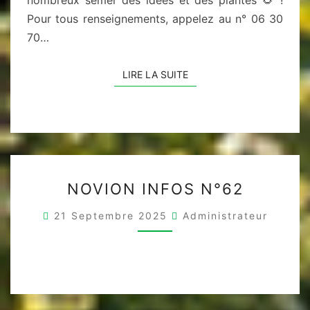
Pour tous renseignements, appelez au n° 06 30
70…
LIRE LA SUITE
LIRE LA SUITE
NOVION
NOVION INFOS N°62
INFOS
N°62
21 Septembre 2025
Administrateur