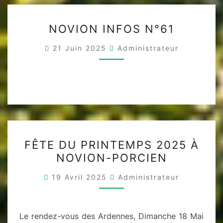
NOVION
NOVION INFOS N°61
INFOS
N°61
21 Juin 2025
Administrateur
FÊTE
FÊTE DU PRINTEMPS 2025 À
DU
NOVION-PORCIEN
PRINTEMPS
2025
19 Avril 2025
Administrateur
À
NOVION-
PORCIEN
Le rendez-vous des Ardennes, Dimanche 18 Mai