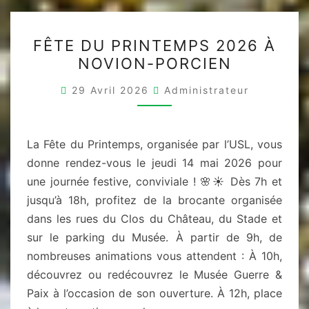
FÊTE
FÊTE DU PRINTEMPS 2026 À
DU
NOVION-PORCIEN
PRINTEMPS
2026
29 Avril 2026
Administrateur
À
NOVION-
PORCIEN
La Fête du Printemps, organisée par l’USL, vous
donne rendez-vous le jeudi 14 mai 2026 pour
une journée festive, conviviale ! 🌸☀️ Dès 7h et
jusqu’à 18h, profitez de la brocante organisée
dans les rues du Clos du Château, du Stade et
sur le parking du Musée. À partir de 9h, de
nombreuses animations vous attendent : À 10h,
découvrez ou redécouvrez le Musée Guerre &
Paix à l’occasion de son ouverture. À 12h, place