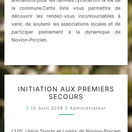
animations pour les familles rythmeront la vie de
la commune.Cette liste vous permettra de
découvrir les rendez-vous incontournables à
venir, de soutenir les associations locales et de
participer pleinement à la dynamique de
Novion-Porcien.
INITIATION
INITIATION AUX PREMIERS
AUX
SECOURS
PREMIERS
SECOURS
15 Avril 2026
Administrateur
L’USL Union Sports et Loisirs de Novion-Porcien