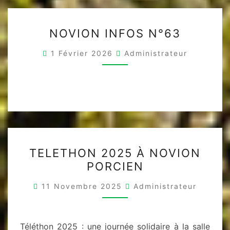
NOVION
NOVION INFOS N°63
INFOS
N°63
1 Février 2026
Administrateur
TELETHON
TELETHON 2025 À NOVION
2025
PORCIEN
À
NOVION
11 Novembre 2025
Administrateur
PORCIEN
Téléthon 2025 : une journée solidaire à la salle