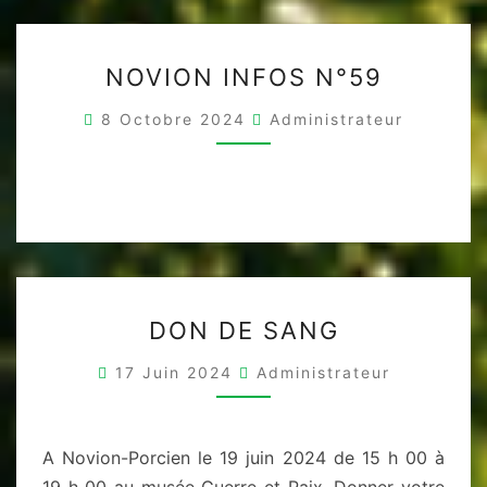
NOVION
NOVION INFOS N°59
INFOS
N°59
8 Octobre 2024
Administrateur
DON
DON DE SANG
DE
SANG
17 Juin 2024
Administrateur
A Novion-Porcien le 19 juin 2024 de 15 h 00 à
19 h 00 au musée Guerre et Paix. Donner votre