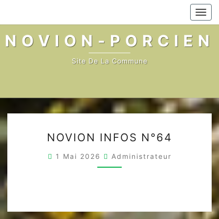
Skip
Togg
to
navi
content
NOVION-PORCIEN
Site De La Commune
NOVION
NOVION INFOS N°64
INFOS
N°64
1 Mai 2026
Administrateur