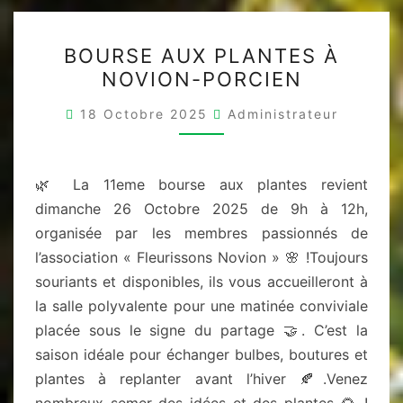
BOURSE
BOURSE AUX PLANTES À
AUX
NOVION-PORCIEN
PLANTES
À
18 Octobre 2025
Administrateur
NOVION-
PORCIEN
🌿 La 11eme bourse aux plantes revient
dimanche 26 Octobre 2025 de 9h à 12h,
organisée par les membres passionnés de
l’association « Fleurissons Novion » 🌸 !Toujours
souriants et disponibles, ils vous accueilleront à
la salle polyvalente pour une matinée conviviale
placée sous le signe du partage 🤝. C’est la
saison idéale pour échanger bulbes, boutures et
plantes à replanter avant l’hiver 🍂.Venez
nombreux semer des idées et des plantes 🌻 !