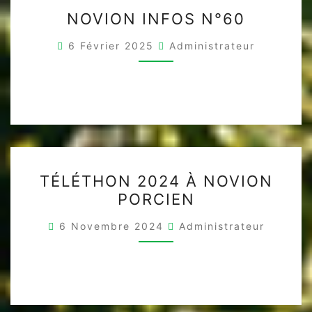
NOVION
NOVION INFOS N°60
INFOS
N°60
6 Février 2025
Administrateur
TÉLÉTHON
TÉLÉTHON 2024 À NOVION
2024
PORCIEN
À
NOVION
6 Novembre 2024
Administrateur
PORCIEN