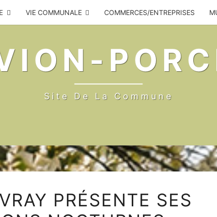
E
VIE COMMUNALE
COMMERCES/ENTREPRISES
MU
VION-PORC
Site De La Commune
NICOLAS
VRAY PRÉSENTE SES
AUVRAY
PRÉSENTE