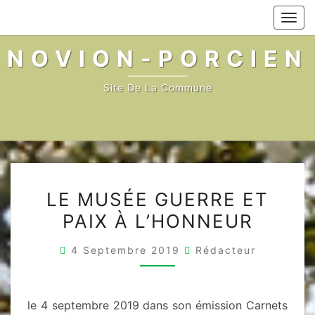
Skip
Togg
to
navi
content
NOVION-PORCIEN
Site De La Commune
LE
LE MUSÉE GUERRE ET
MUSÉE
PAIX À L’HONNEUR
GUERRE
ET
4 Septembre 2019
Rédacteur
PAIX
À
L’HONNEUR
le 4 septembre 2019 dans son émission Carnets